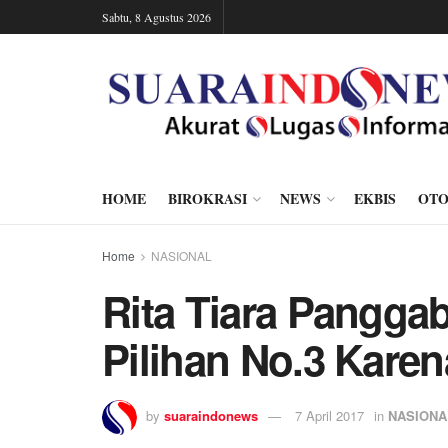
Sabtu, 8 Agustus 2026
HOME
BIROKRASI
NEWS
EKBIS
OTO
Home
NASIONAL
Rita Tiara Pangga
Pilihan No.3 Karen
by
suaraindonews
7 April 2017
in
NASIONA