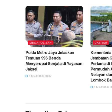
MEGAPOLITAN
DAERAH
Polda Metro Jaya Jelaskan
Kementeria
Temuan 996 Benda
Jembatan G
Menyerupai Senjata di Yayasan
Pertama di 
Jaksel
Permudah A
Nelayan da
7 AGUSTUS 2026
Lombok Ba
7 AGUSTUS 2