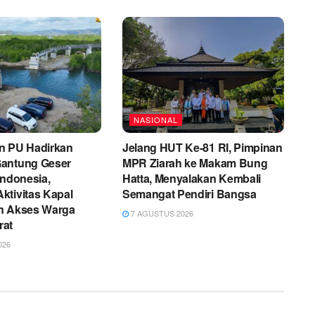
NASIONAL
n PU Hadirkan
Jelang HUT Ke-81 RI, Pimpinan
antung Geser
MPR Ziarah ke Makam Bung
Indonesia,
Hatta, Menyalakan Kembali
ktivitas Kapal
Semangat Pendiri Bangsa
n Akses Warga
7 AGUSTUS 2026
rat
026