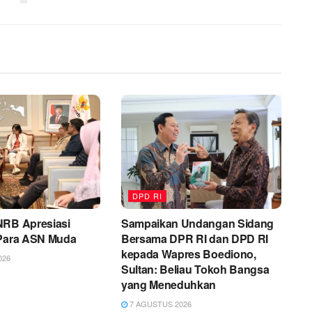
DPD RI
NRB Apresiasi
Sampaikan Undangan Sidang
 Para ASN Muda
Bersama DPR RI dan DPD RI
kepada Wapres Boediono,
026
Sultan: Beliau Tokoh Bangsa
yang Meneduhkan
7 AGUSTUS 2026