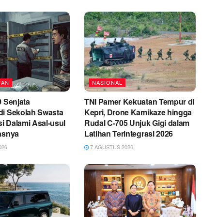
TAN
NASIONAL
0 Senjata
TNI Pamer Kekuatan Tempur di
di Sekolah Swasta
Kepri, Drone Kamikaze hingga
si Dalami Asal-usul
Rudal C-705 Unjuk Gigi dalam
asnya
Latihan Terintegrasi 2026
026
7 AGUSTUS 2026