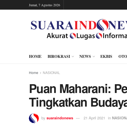
Jumat, 7 Agustus 2026
HOME
BIROKRASI
NEWS
EKBIS
OTO
Home
NASIONAL
Puan Maharani: P
Tingkatkan Budaya
by
suaraindonews
21 April 2021
in
NASION