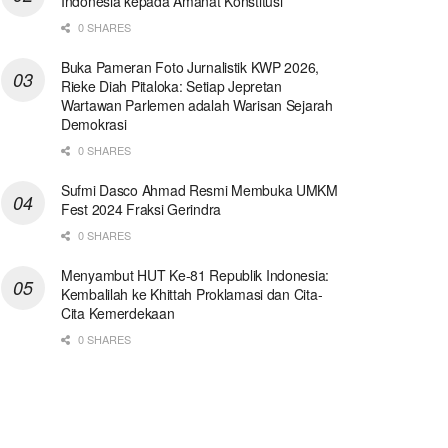
Indonesia kepada Amanat Konstitusi
0 SHARES
Buka Pameran Foto Jurnalistik KWP 2026,
Rieke Diah Pitaloka: Setiap Jepretan
Wartawan Parlemen adalah Warisan Sejarah
Demokrasi
0 SHARES
Sufmi Dasco Ahmad Resmi Membuka UMKM
Fest 2024 Fraksi Gerindra
0 SHARES
Menyambut HUT Ke-81 Republik Indonesia:
Kembalilah ke Khittah Proklamasi dan Cita-
Cita Kemerdekaan
0 SHARES