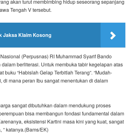
i yang akan turut membimbing hidup seseorang sepanjang
 Jawa Tengah V tersebut.
ik Jaksa Klaim Kosong
Nasional (Perpusnas) RI Muhammad Syarif Bando
alam berliterasi. Untuk membuka tabir kegelapan atas
uat buku “Habislah Gelap Terbitlah Terang”. “Mudah-
si, di mana peran Ibu sangat menentukan di dalam
uarga sangat dibutuhkan dalam mendukung proses
 perempuan bisa membangun fondasi fundamental dalam
enanya, eksistensi Kartini masa kini yang kuat, sangat
, ” katanya.(Bams/EK)