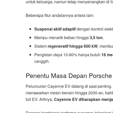
untuk keluarga, namun tetap menyenangkan di li
Beberapa fitur andalannya antara lain:
Suspensi aktif adaptif
dengan kontrol elektr
Mampu menarik beban hingga
3,5 ton
.
Sistem
regeneratif hingga 600 kW
, membuat
Pengisian daya 10-80% hanya butuh
16 me
canggih.
Penentu Masa Depan Porsche
Peluncuran Cayenne EV datang di saat penting.
menawarkan mesin bensin hingga 2030-an, ba
full EV. Artinya,
Cayenne EV diharapkan menjadi
Dengan kombinasi performa supercar, teknologi 