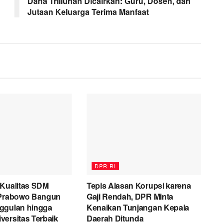
Dana Triliunan Dicairkan: Guru, Dosen, dan
Jutaan Keluarga Terima Manfaat
DPR RI
 Kualitas SDM
Tepis Alasan Korupsi karena
 Prabowo Bangun
Gaji Rendah, DPR Minta
ggulan hingga
Kenaikan Tunjangan Kepala
ersitas Terbaik
Daerah Ditunda