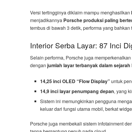
Versi tertingginya diklaim mampu menghasilkan
menjadikannya
Porsche produksi paling bert
tembus di bawah 3 detik, performa yang bahkan ter
Interior Serba Layar: 87 Inci Di
Selain performa, Porsche juga memperkenalkan i
dengan
jumlah layar terbanyak dalam sejarah
14,25 inci OLED “Flow Display”
untuk pen
14,9 inci layar penumpang depan
, yang k
Sistem ini memungkinkan pengguna meng
keluar dari fungsi utama mobil, berkat widg
Porsche juga membekali sistem infotainment d
tanpa bergantung penuh pada cloud.