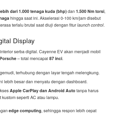
lebih dari 1.000 tenaga kuda (bhp)
dan
1.500 Nm torsi
,
enaga
hingga saat ini. Akselerasi 0-100 km/jam disebut
asa terlalu brutal saat diuji dengan fitur
launch control
.
gital Display
nterior serba digital. Cayenne EV akan menjadi mobil
 Porsche
– total mencapai
87 inci
.
gemudi, terhubung dengan layar tengah melengkung.
ini lebih besar dan menyatu dengan dashboard.
akses
Apple CarPlay dan Android Auto
tanpa harus
et kustom seperti AC atau lampu.
engan
edge computing
, sehingga respon lebih cepat