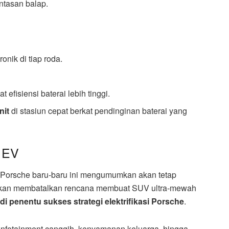
ntasan balap.
onik di tiap roda.
 efisiensi baterai lebih tinggi.
nit
di stasiun cepat berkat pendinginan baterai yang
 EV
 Porsche baru-baru ini mengumumkan akan tetap
hkan membatalkan rencana membuat SUV ultra-mewah
 penentu sukses strategi elektrifikasi Porsche
.
infotainment canggih, kenyamanan keluarga, hingga