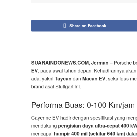
Share on Facebook
SUARAINDONEWS.COM, Jerman
– Porsche be
EV
, pada awal tahun depan. Kehadirannya akan 
ada, yakni
Taycan
dan
Macan EV
, sekaligus men
brand asal Stuttgart ini.
Performa Buas: 0-100 Km/jam 
Cayenne EV hadir dengan spesifikasi yang menggeb
mendukung
pengisian daya ultra-cepat 400 k
mencapai
hampir 400 mil (sekitar 640 km)
dalam