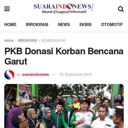
HOME
BIROKRASI
NEWS
EKBIS
OTOMOTIF
Home
BIROKRASI
KEMENDAG RI
PKB Donasi Korban Bencana
Garut
by
suaraindonews
23 September 2016