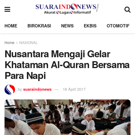
HOME
BIROKRASI
NEWS
EKBIS
OTOMOTIF
Home
NASIONAL
Nusantara Mengaji Gelar
Khataman Al-Quran Bersama
Para Napi
by
suaraindonews
18 April 2017