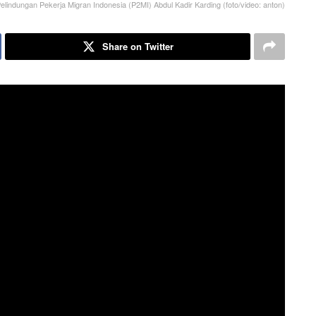
elindungan Pekerja Migran Indonesia (P2MI) Abdul Kadir Karding (foto/video: anton)
Share on Twitter