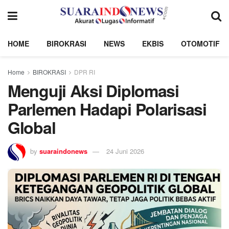
HOME
BIROKRASI
NEWS
EKBIS
OTOMOTIF
Home
BIROKRASI
DPR RI
Menguji Aksi Diplomasi
Parlemen Hadapi Polarisasi
Global
by
suaraindonews
24 Juni 2026