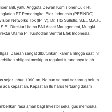
mber ahli, yaitu Anggota Dewan Komisioner OJK RI,
eringkatan PT Pemeringkat Efek Indonesia (PEFINDO),
on Networks Tbk (IPTV), Dr. Tito Sulistio, S.E., M.A.F.,
ri, S.E., Direktur Utama BNI Asset Management, Mungki
irektur Utama PT Kustodian Sentral Efek Indonesia
asi Daerah sangat dibutuhkan, karena hingga saat ini
rbitkan obligasi meskipun regulasi turunannya telah
has sejak tahun 1990-an. Namun sampai sekarang belum
 ada kepastian. Kepastian itu harus tertuang dalam
emberikan rasa aman bagi investor sekaligus membuka