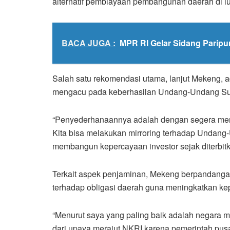
alternatif pembiayaan pembangunan daerah di l
BACA JUGA :
MPR RI Gelar Sidang Paripu
Salah satu rekomendasi utama, lanjut Mekeng, 
mengacu pada keberhasilan Undang-Undang Su
“Penyederhanaannya adalah dengan segera meny
Kita bisa melakukan mirroring terhadap Undang
membangun kepercayaan investor sejak diterbitk
Terkait aspek penjaminan, Mekeng berpandanga
terhadap obligasi daerah guna meningkatkan ke
“Menurut saya yang paling baik adalah negara me
dari upaya merajut NKRI karena pemerintah pusat