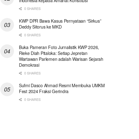
Indonesia kepada Amanat Konstitusi
0 SHARES
KWP DPR Bawa Kasus Pernyataan “Sirkus”
Deddy Sitorus ke MKD
0 SHARES
Buka Pameran Foto Jurnalistik KWP 2026,
Rieke Diah Pitaloka: Setiap Jepretan
Wartawan Parlemen adalah Warisan Sejarah
Demokrasi
0 SHARES
Sufmi Dasco Ahmad Resmi Membuka UMKM
Fest 2024 Fraksi Gerindra
0 SHARES