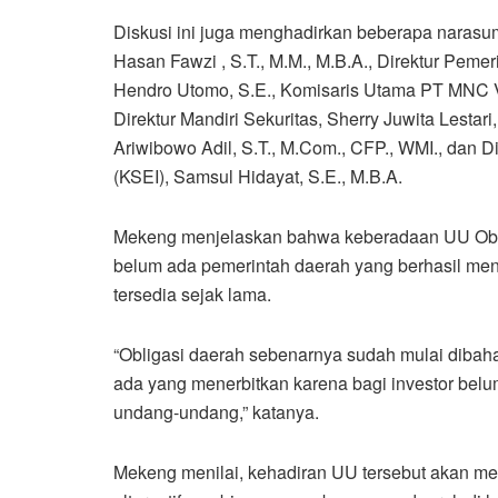
Diskusi ini juga menghadirkan beberapa narasu
Hasan Fawzi , S.T., M.M., M.B.A., Direktur Pem
Hendro Utomo, S.E., Komisaris Utama PT MNC Visi
Direktur Mandiri Sekuritas, Sherry Juwita Lesta
Ariwibowo Adil, S.T., M.Com., CFP., WMI., dan D
(KSEI), Samsul Hidayat, S.E., M.B.A.
Mekeng menjelaskan bahwa keberadaan UU Oblig
belum ada pemerintah daerah yang berhasil mene
tersedia sejak lama.
“Obligasi daerah sebenarnya sudah mulai diba
ada yang menerbitkan karena bagi investor belum
undang-undang,” katanya.
Mekeng menilai, kehadiran UU tersebut akan m