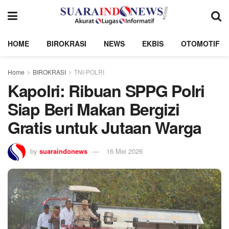
HOME
BIROKRASI
NEWS
EKBIS
OTOMOTIF
Home
BIROKRASI
TNI-POLRI
Kapolri: Ribuan SPPG Polri
Siap Beri Makan Bergizi
Gratis untuk Jutaan Warga
by
suaraindonews
16 Mei 2026