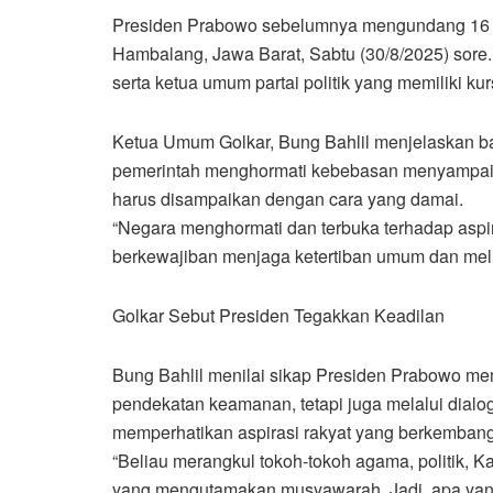
Presiden Prabowo sebelumnya mengundang 16 or
Hambalang, Jawa Barat, Sabtu (30/8/2025) sore
serta ketua umum partai politik yang memiliki kur
Ketua Umum Golkar, Bung Bahlil menjelaskan 
pemerintah menghormati kebebasan menyampai
harus disampaikan dengan cara yang damai.
“Negara menghormati dan terbuka terhadap aspir
berkewajiban menjaga ketertiban umum dan melin
Golkar Sebut Presiden Tegakkan Keadilan
Bung Bahlil menilai sikap Presiden Prabowo m
pendekatan keamanan, tetapi juga melalui dial
memperhatikan aspirasi rakyat yang berkembang 
“Beliau merangkul tokoh-tokoh agama, politik,
yang mengutamakan musyawarah. Jadi, apa yan