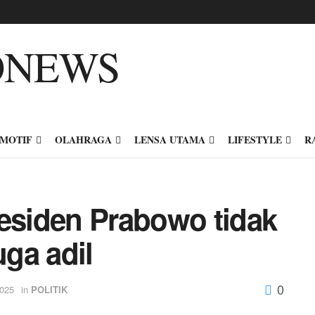
MOTIF
OLAHRAGA
LENSA UTAMA
LIFESTYLE
R
residen Prabowo tidak
uga adil
0
2025
in
POLITIK