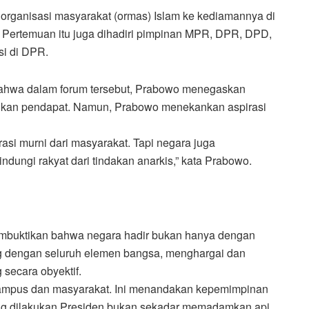
ganisasi masyarakat (ormas) Islam ke kediamannya di
. Pertemuan itu juga dihadiri pimpinan MPR, DPR, DPD,
si di DPR.
bahwa dalam forum tersebut, Prabowo menegaskan
kan pendapat. Namun, Prabowo menekankan aspirasi
asi murni dari masyarakat. Tapi negara juga
dungi rakyat dari tindakan anarkis,” kata Prabowo.
embuktikan bahwa negara hadir bukan hanya dengan
og dengan seluruh elemen bangsa, menghargai dan
secara obyektif.
 Kampus dan masyarakat. Ini menandakan kepemimpinan
g dilakukan Presiden bukan sekadar memadamkan api,