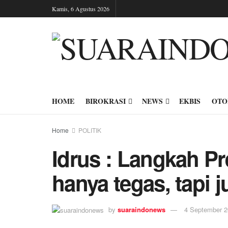
Kamis, 6 Agustus 2026
HOME
BIROKRASI
NEWS
EKBIS
OTO
Home
POLITIK
Idrus : Langkah P
hanya tegas, tapi j
by
suaraindonews
4 September 