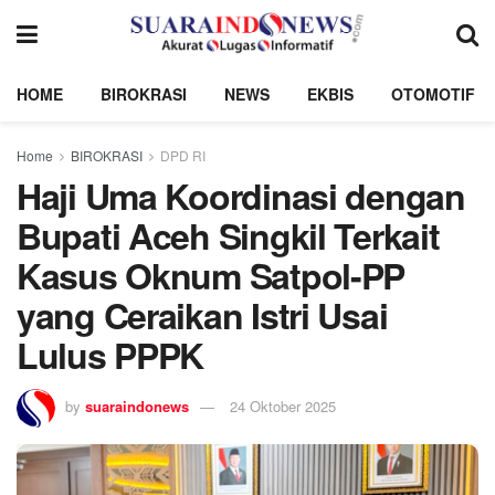
HOME
BIROKRASI
NEWS
EKBIS
OTOMOTIF
Home
BIROKRASI
DPD RI
Haji Uma Koordinasi dengan
Bupati Aceh Singkil Terkait
Kasus Oknum Satpol-PP
yang Ceraikan Istri Usai
Lulus PPPK
by
suaraindonews
24 Oktober 2025