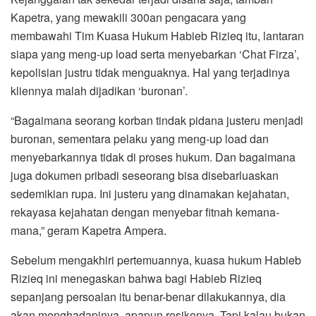
Kapetra, yang mewakili 300an pengacara yang
membawahi Tim Kuasa Hukum Habieb Rizieq itu, lantaran
siapa yang meng-up load serta menyebarkan ‘Chat Firza’,
kepolisian justru tidak menguaknya. Hal yang terjadinya
kliennya malah dijadikan ‘buronan’.
“Bagaimana seorang korban tindak pidana justeru menjadi
buronan, sementara pelaku yang meng-up load dan
menyebarkannya tidak di proses hukum. Dan bagaimana
juga dokumen pribadi seseorang bisa disebarluaskan
sedemikian rupa. Ini justeru yang dinamakan kejahatan,
rekayasa kejahatan dengan menyebar fitnah kemana-
mana,” geram Kapetra Ampera.
Sebelum mengakhiri pertemuannya, kuasa hukum Habieb
Rizieq ini menegaskan bahwa bagi Habieb Rizieq
sepanjang persoalan itu benar-benar dilakukannya, dia
akan menghadapinya, apapun resikonya. Tapi kalau bukan