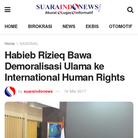
HOME
BIROKRASI
NEWS
EKBIS
OTOMOTIF
Home
NASIONAL
Habieb Rizieq Bawa
Demoralisasi Ulama ke
International Human Rights
by
suaraindonews
16 Mei 2017