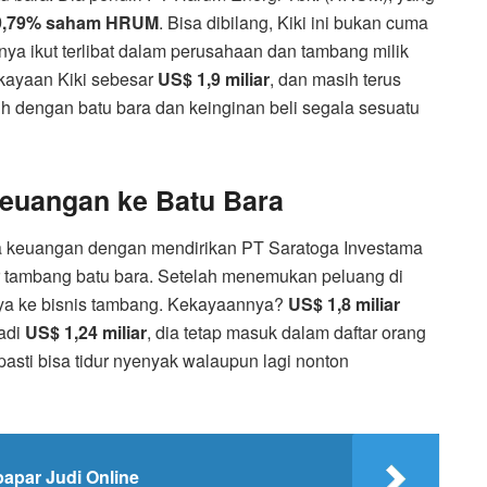
9,79% saham HRUM
. Bisa dibilang, Kiki ini bukan cuma
nya ikut terlibat dalam perusahaan dan tambang milik
ekayaan Kiki sebesar
US$ 1,9 miliar
, dan masih terus
uh dengan batu bara dan keinginan beli segala sesuatu
Keuangan ke Batu Bara
ia keuangan dengan mendirikan PT Saratoga Investama
r tambang batu bara. Setelah menemukan peluang di
snya ke bisnis tambang. Kekayaannya?
US$ 1,8 miliar
jadi
US$ 1,24 miliar
, dia tetap masuk dalam daftar orang
asti bisa tidur nyenyak walaupun lagi nonton
papar Judi Online