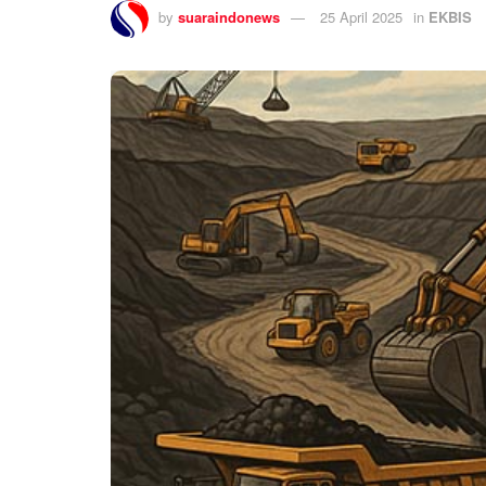
by
suaraindonews
25 April 2025
in
EKBIS