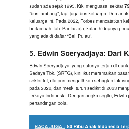
sudah ada sejak 1995. Kiki menguasai sekitar
7
“bos tambang”, tapi juga bos keluarga. Dua anak
keluarga ini. Pada 2022, Forbes mencatatkan k
bertambah, loh. Pantas aja, kalau hidupnya pen
yang ada di daftar “Beli Pulau”.
5.
Edwin Soeryadjaya: Dari 
Edwin Soeryadjaya, yang dulunya terjun di dun
Sedaya Tbk. (SRTG), kini ikut meramaikan pasa
sektor ini, dia pun mengalihkan sebagian foku
pada 2022, dan meski turun sedikit di 2023 men
terkaya Indonesia. Dengan angka segitu, Edwin p
pertandingan bola.
BACA JUGA :
80 Ribu Anak Indonesia Ter