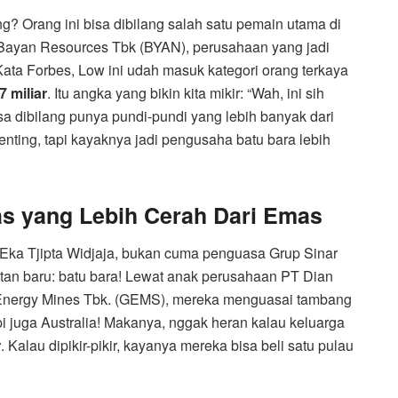
g? Orang ini bisa dibilang salah satu pemain utama di
 Bayan Resources Tbk (BYAN), perusahaan yang jadi
Kata Forbes, Low ini udah masuk kategori orang terkaya
7 miliar
. Itu angka yang bikin kita mikir: “Wah, ini sih
sa dibilang punya pundi-pundi yang lebih banyak dari
enting, tapi kayaknya jadi pengusaha batu bara lebih
as yang Lebih Cerah Dari Emas
 Eka Tjipta Widjaja, bukan cuma penguasa Grup Sinar
atan baru: batu bara! Lewat anak perusahaan PT Dian
Energy Mines Tbk. (GEMS), mereka menguasai tambang
i juga Australia! Makanya, nggak heran kalau keluarga
r
. Kalau dipikir-pikir, kayanya mereka bisa beli satu pulau