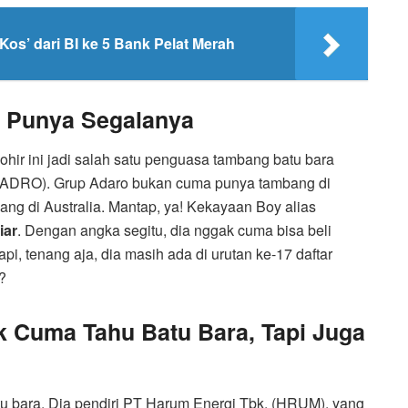
Kos’ dari BI ke 5 Bank Pelat Merah
g Punya Segalanya
ir ini jadi salah satu penguasa tambang batu bara
. (ADRO). Grup Adaro bukan cuma punya tambang di
bang di Australia. Mantap, ya! Kekayaan Boy alias
iar
. Dengan angka segitu, dia nggak cuma bisa beli
Tapi, tenang aja, dia masih ada di urutan ke-17 daftar
?
k Cuma Tahu Batu Bara, Tapi Juga
atu bara. Dia pendiri PT Harum Energi Tbk. (HRUM), yang