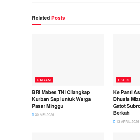
Related
Posts
RAGAM
EKBIS
BRI Mabes TNI Cilangkap
Ke Panti A
Kurban Sapi untuk Warga
Dhuafa Miz
Pasar Minggu
Gatot Subr
Berkah
30 MEI 2026
13 APRIL 2026