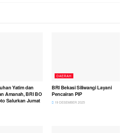
DAERAH
suhan Yatim dan
BRI Bekasi Siliwangi Layani
an Amanah, BRI BO
Pencairan PIP
oto Salurkan Jumat
19 DESEMBER 2025