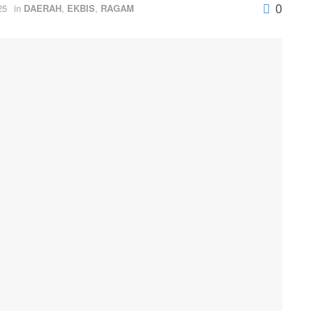
0
25
in
DAERAH
,
EKBIS
,
RAGAM