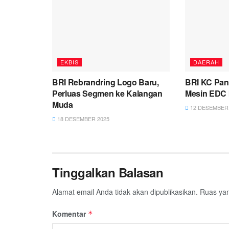
EKBIS
DAERAH
BRI Rebrandring Logo Baru,
BRI KC Pan
Perluas Segmen ke Kalangan
Mesin EDC 
Muda
12 DESEMBER 
18 DESEMBER 2025
Tinggalkan Balasan
Alamat email Anda tidak akan dipublikasikan.
Ruas yan
Komentar
*