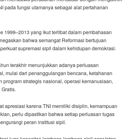
 pada fungsi utamanya sebagai alat pertahanan
e 1999–2013 yang ikut terlibat dalam pembahasan
menegaskan bahwa semangat Reformasi bertujuan
erkuat supremasi sipil dalam kehidupan demokrasi.
hun terakhir menunjukkan adanya perluasan
nal, mulai dari penanggulangan bencana, ketahanan
 program strategis nasional, operasi kemanusiaan,
Gratis.
at apresiasi karena TNI memiliki disiplin, kemampuan
ikian, perlu dipastikan bahwa setiap perluasan tugas
ngurangi peran institusi sipil.
tapi juga kapasitas lembaga-lembaga sipil agar tetap