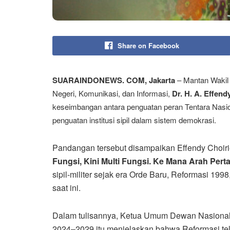
Share on Facebook
SUARAINDONEWS. COM, Jakarta
– Mantan Wakil 
Negeri, Komunikasi, dan Informasi,
Dr. H. A. Effend
keseimbangan antara penguatan peran Tentara Nasio
penguatan institusi sipil dalam sistem demokrasi.
Pandangan tersebut disampaikan Effendy Choirie
Fungsi, Kini Multi Fungsi. Ke Mana Arah Per
sipil-militer sejak era Orde Baru, Reformasi 19
saat ini.
Dalam tulisannya, Ketua Umum Dewan Nasional 
2024–2029 itu menjelaskan bahwa Reformasi t