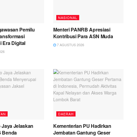
NASIONAL
gawasan Pemilu
Menteri PANRB Apresiasi
ransformasi
Kontribusi Para ASN Muda
Era Digital
7 AGUSTUS 2026
026
TAN
DAERAH
 Jaya Jelaskan
Kementerian PU Hadirkan
6 Benda
Jembatan Gantung Geser