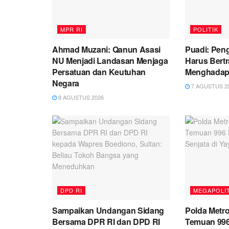
MPR RI
POLITIK
Ahmad Muzani: Qanun Asasi
Puadi: Pen
NU Menjadi Landasan Menjaga
Harus Bert
Persatuan dan Keutuhan
Menghadapi 
Negara
7 AGUSTUS 2
8 AGUSTUS 2026
DPD RI
MEGAPOLI
Sampaikan Undangan Sidang
Polda Metro
Bersama DPR RI dan DPD RI
Temuan 99