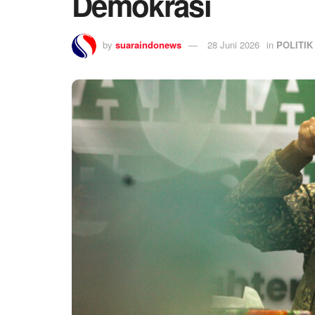
Demokrasi
by
suaraindonews
28 Juni 2026
in
POLITIK