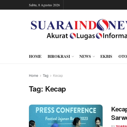
Sabtu, 8 Agustus 2026
HOME
BIROKRASI
NEWS
EKBIS
OTO
Home
Tag
Kecap
Tag:
Kecap
Kecap
Sarw
BY
SUARA