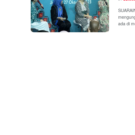
SUARAIN
mengung
ada di mo