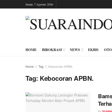
Jumat, 7 Agustus 2026
HOME
BIROKRASI
NEWS
EKBIS
OTO
Home
Tag
Kebocoran APBN.
Tag:
Kebocoran APBN.
Bams
Terha
BY
SUARA