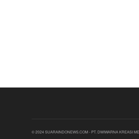
© 2024 SUARAINDONEWS.COM - PT. DWIWARNA KREASI ME