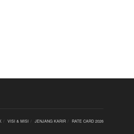
K
VISI & MISI
JENJANG KARIR
RATE CARD 2026