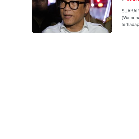
SUARAIN
(Wamenak
terhadap