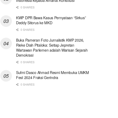
Indonesia kepada Amanat Konstitusi
0 SHARES
KWP DPR Bawa Kasus Pernyataan “Sirkus”
Deddy Sitorus ke MKD
0 SHARES
Buka Pameran Foto Jurnalistik KWP 2026,
Rieke Diah Pitaloka: Setiap Jepretan
Wartawan Parlemen adalah Warisan Sejarah
Demokrasi
0 SHARES
Sufmi Dasco Ahmad Resmi Membuka UMKM
Fest 2024 Fraksi Gerindra
0 SHARES