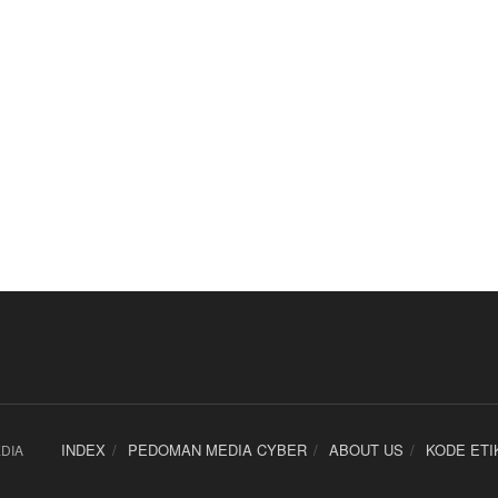
INDEX
PEDOMAN MEDIA CYBER
ABOUT US
KODE ETI
DIA