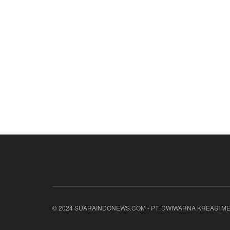
© 2024 SUARAINDONEWS.COM - PT. DWIWARNA KREASI ME