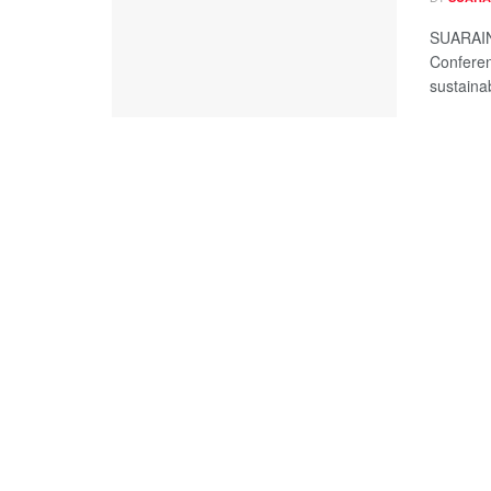
SUARAIN
Conferen
sustainab