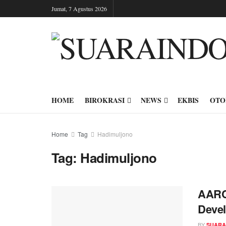
Jumat, 7 Agustus 2026
HOME
BIROKRASI
NEWS
EKBIS
OTO
Home
Tag
Hadimuljono
Tag:
Hadimuljono
AARC 
Devel
BY
SUARA