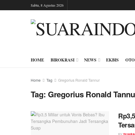
Sabtu, 8 Agustus 2026
HOME
BIROKRASI
NEWS
EKBIS
OTO
Home
Tag
Gregorius Ronald Tannur
Tag:
Gregorius Ronald Tannu
Rp3,5
Ters
BY
SUARA