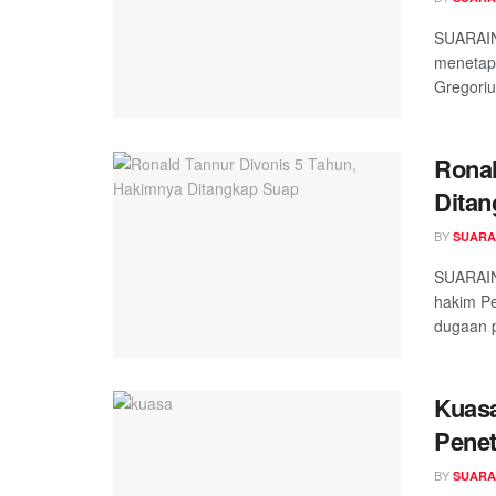
SUARAIN
menetapk
Gregoriu
Ronal
Dita
BY
SUARA
SUARAIN
hakim Pe
dugaan p
Kuas
Pene
BY
SUARA