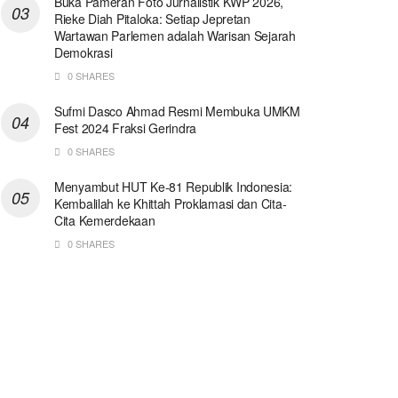
Buka Pameran Foto Jurnalistik KWP 2026,
Rieke Diah Pitaloka: Setiap Jepretan
Wartawan Parlemen adalah Warisan Sejarah
Demokrasi
0 SHARES
Sufmi Dasco Ahmad Resmi Membuka UMKM
Fest 2024 Fraksi Gerindra
0 SHARES
Menyambut HUT Ke-81 Republik Indonesia:
Kembalilah ke Khittah Proklamasi dan Cita-
Cita Kemerdekaan
0 SHARES