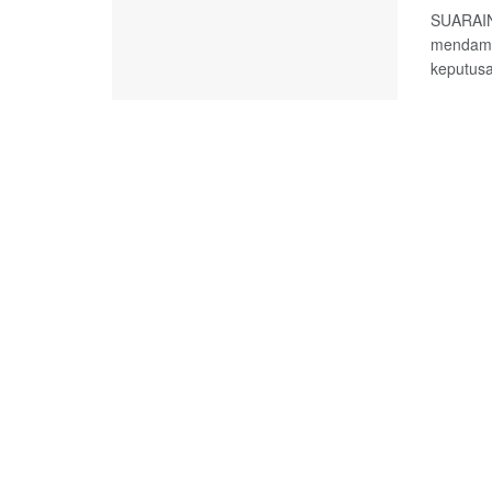
SUARAIN
mendamp
keputusa