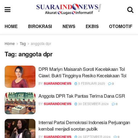
HOME
BIROKRASI
NEWS
EKBIS
OTOMOTIF
Home
Tag
anggota dpr
Tag:
anggota dpr
DPR Marlyn Maisarah Soroti Kecelakaan Tol
Ciawi: Bukti Tingginya Resiko Kecelakaan Tol
BY
SUARAINDONEWS
5 FEBRUARI 2025
0
Anggota DPR Tak Pantas Terima Dana CSR
BY
SUARAINDONEWS
30 DESEMBER 2024
0
Internal Partai Demokrasi Indonesia Perjuangan
kembali menjadi sorotan publik
BY
SUARAINDONEWS
26 SEPTEMBER 2024
0