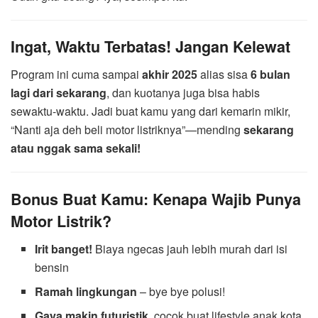
Ingat, Waktu Terbatas! Jangan Kelewat
Program ini cuma sampai
akhir 2025
alias sisa
6 bulan
lagi dari sekarang
, dan kuotanya juga bisa habis
sewaktu-waktu. Jadi buat kamu yang dari kemarin mikir,
“Nanti aja deh beli motor listriknya”—mending
sekarang
atau nggak sama sekali!
Bonus Buat Kamu: Kenapa Wajib Punya
Motor Listrik?
Irit banget!
Biaya ngecas jauh lebih murah dari isi
bensin
Ramah lingkungan
– bye bye polusi!
Gaya makin futuristik
, cocok buat lifestyle anak kota