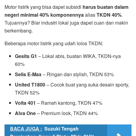
Motor listrik yang bisa dapet subsidi
harus buatan dalam
negeri minimal 40% komponennya
alias
TKDN 40%
.
Tujuannya? Biar industri lokal juga dapet cuan dan makin
berkembang.
Beberapa motor listrik yang udah lolos TKDN:
Gesits G1
– Lokal abis, buatan WIKA, TKDN-nya
60%
Selis E-Max
– Ringan dan stylish, TKDN 53%
United T1800
– Cocok buat yang suka desain sporty,
TKDN 52%
Volta 401
– Ramah kantong, TKDN 47%
Alva One
– Premium look, TKDN 44%
BACA JUGA :
Suzuki Tengah