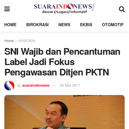
HOME
BIROKRASI
NEWS
EKBIS
OTOMOTIF
Home
NASIONAL
SNI Wajib dan Pencantuman
Label Jadi Fokus
Pengawasan Ditjen PKTN
by
suaraindonews
20 Mei 2017