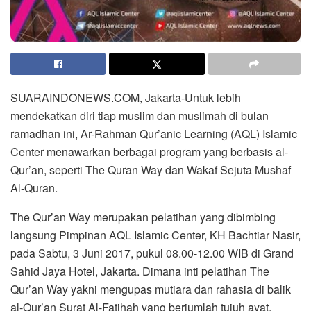
SUARAINDONEWS.COM, Jakarta-Untuk lebih
mendekatkan diri tiap muslim dan muslimah di bulan
ramadhan ini, Ar-Rahman Qur’anic Learning (AQL) Islamic
Center menawarkan berbagai program yang berbasis al-
Qur’an, seperti The Quran Way dan Wakaf Sejuta Mushaf
Al-Quran.
The Qur’an Way merupakan pelatihan yang dibimbing
langsung Pimpinan AQL Islamic Center, KH Bachtiar Nasir,
pada Sabtu, 3 Juni 2017, pukul 08.00-12.00 WIB di Grand
Sahid Jaya Hotel, Jakarta. Dimana inti pelatihan The
Qur’an Way yakni mengupas mutiara dan rahasia di balik
al-Qur’an Surat Al-Fatihah yang berjumlah tujuh ayat.