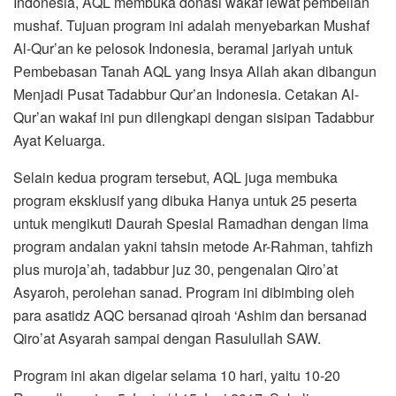
Indonesia, AQL membuka donasi wakaf lewat pembelian
mushaf. Tujuan program ini adalah menyebarkan Mushaf
Al-Qur’an ke pelosok Indonesia, beramal jariyah untuk
Pembebasan Tanah AQL yang Insya Allah akan dibangun
Menjadi Pusat Tadabbur Qur’an Indonesia. Cetakan Al-
Qur’an wakaf ini pun dilengkapi dengan sisipan Tadabbur
Ayat Keluarga.
Selain kedua program tersebut, AQL juga membuka
program eksklusif yang dibuka Hanya untuk 25 peserta
untuk mengikuti Daurah Spesial Ramadhan dengan lima
program andalan yakni tahsin metode Ar-Rahman, tahfizh
plus muroja’ah, tadabbur juz 30, pengenalan Qiro’at
Asyaroh, perolehan sanad. Program ini dibimbing oleh
para asatidz AQC bersanad qiroah ‘Ashim dan bersanad
Qiro’at Asyarah sampai dengan Rasulullah SAW.
Program ini akan digelar selama 10 hari, yaitu 10-20