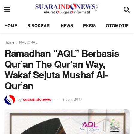
HOME
BIROKRASI
NEWS
EKBIS
OTOMOTIF
Home
NASIONAL
Ramadhan “AQL” Berbasis
Qur’an The Qur’an Way,
Wakaf Sejuta Mushaf Al-
Qur’an
by
suaraindonews
3 Juni 2017