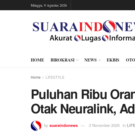
Minggu, 9 Agustus 2026
HOME
BIROKRASI
NEWS
EKBIS
OTO
Home
LIFESTYLE
Puluhan Ribu Oran
Otak Neuralink, A
by
suaraindonews
3 November 2025
in
LIF