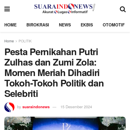
HOME
BIROKRASI
NEWS
EKBIS
OTOMOTIF
Home
POLITIK
Pesta Pernikahan Putri
Zulhas dan Zumi Zola:
Momen Meriah Dihadiri
Tokoh-Tokoh Politik dan
Selebriti
by
suaraindonews
15 Desember 2024