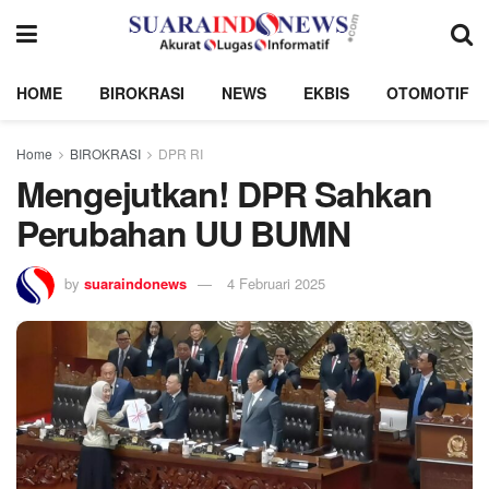
HOME
BIROKRASI
NEWS
EKBIS
OTOMOTIF
Home
BIROKRASI
DPR RI
Mengejutkan! DPR Sahkan
Perubahan UU BUMN
by
suaraindonews
4 Februari 2025