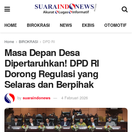
HOME
BIROKRASI
NEWS
EKBIS
OTOMOTIF
Home
BIROKRASI
DPD RI
Masa Depan Desa
Dipertaruhkan! DPD RI
Dorong Regulasi yang
Selaras dan Berpihak
by
suaraindonews
4 Februari 2026