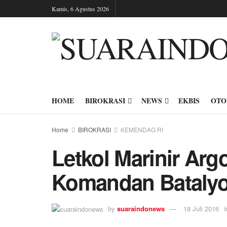
Kamis, 6 Agustus 2026
HOME
BIROKRASI
NEWS
EKBIS
OTO
Home
BIROKRASI
KEMENDAG RI
Letkol Marinir Arg
Komandan Batalyon 
by
suaraindonews
18 Juli 2016
i