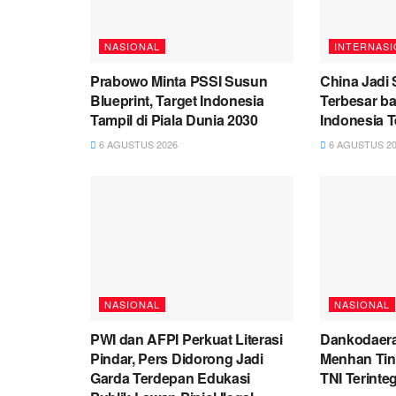
NASIONAL
INTERNASI
Prabowo Minta PSSI Susun
China Jadi
Blueprint, Target Indonesia
Terbesar ba
Tampil di Piala Dunia 2030
Indonesia 
6 AGUSTUS 2026
6 AGUSTUS 20
NASIONAL
NASIONAL
PWI dan AFPI Perkuat Literasi
Dankodaera
Pindar, Pers Didorong Jadi
Menhan Tinj
Garda Terdepan Edukasi
TNI Terinte