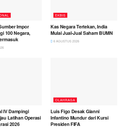
ONAL
EKBIS
 Sumber Impor
Kas Negara Tertekan, India
gi 100 Negara,
Mulai Jual-Jual Saham BUMN
Termasuk
6 AGUSTUS 2026
26
OLAHRAGA
l IV Dampingi
Luis Figo Desak Gianni
au Latihan Operasi
Infantino Mundur dari Kursi
grasi 2026
Presiden FIFA