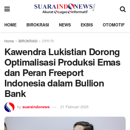
HOME
BIROKRASI
NEWS
EKBIS
OTOMOTIF
Home
BIROKRASI
DPR RI
Kawendra Lukistian Dorong
Optimalisasi Produksi Emas
dan Peran Freeport
Indonesia dalam Bullion
Bank
by
suaraindonews
21 Februari 2025