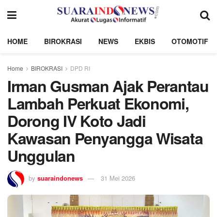
HOME
BIROKRASI
NEWS
EKBIS
OTOMOTIF
Home
BIROKRASI
DPD RI
Irman Gusman Ajak Perantau
Lambah Perkuat Ekonomi,
Dorong IV Koto Jadi
Kawasan Penyangga Wisata
Unggulan
by
suaraindonews
31 Mei 2026