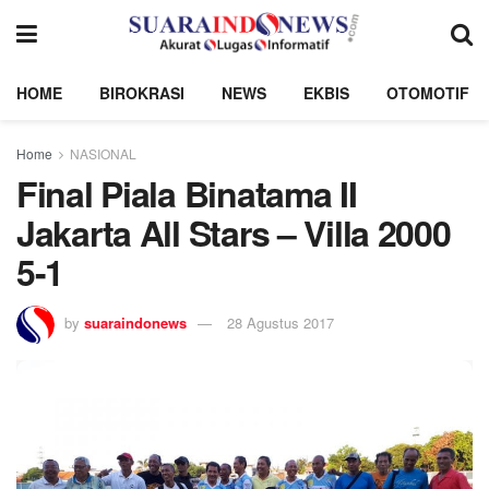
HOME
BIROKRASI
NEWS
EKBIS
OTOMOTIF
Home
NASIONAL
Final Piala Binatama II
Jakarta All Stars – Villa 2000
5-1
by
suaraindonews
28 Agustus 2017