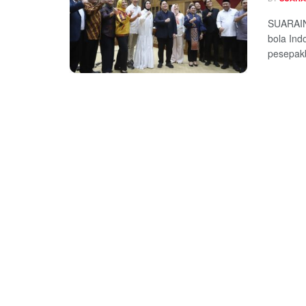
SUARAIN
bola Ind
pesepakb