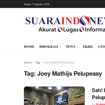
Jumat, 7 Agustus 2026
HOME
BIROKRASI
NEWS
EKBIS
OTO
Home
Tag
Joey Mathijs Pelupessy
Tag:
Joey Mathijs Pelupessy
Sah! 
Pelup
BY
SUARA