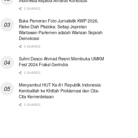
Indonesia kepada Amanat Konstitusi
0 SHARES
Buka Pameran Foto Jurnalistik KWP 2026,
Rieke Diah Pitaloka: Setiap Jepretan
Wartawan Parlemen adalah Warisan Sejarah
Demokrasi
0 SHARES
Sufmi Dasco Ahmad Resmi Membuka UMKM
Fest 2024 Fraksi Gerindra
0 SHARES
Menyambut HUT Ke-81 Republik Indonesia:
Kembalilah ke Khittah Proklamasi dan Cita-
Cita Kemerdekaan
0 SHARES