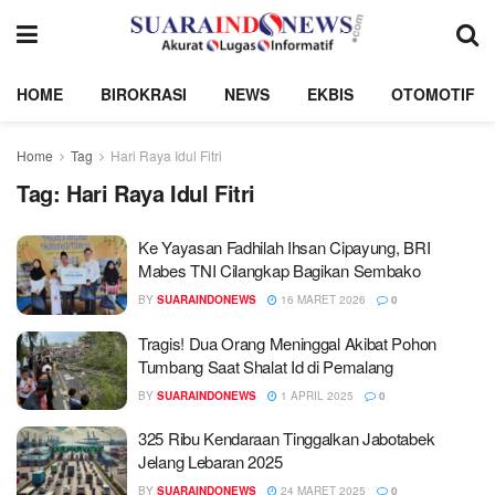
HOME
BIROKRASI
NEWS
EKBIS
OTOMOTIF
Home
Tag
Hari Raya Idul Fitri
Tag:
Hari Raya Idul Fitri
Ke Yayasan Fadhilah Ihsan Cipayung, BRI
Mabes TNI Cilangkap Bagikan Sembako
BY
SUARAINDONEWS
16 MARET 2026
0
Tragis! Dua Orang Meninggal Akibat Pohon
Tumbang Saat Shalat Id di Pemalang
BY
SUARAINDONEWS
1 APRIL 2025
0
325 Ribu Kendaraan Tinggalkan Jabotabek
Jelang Lebaran 2025
BY
SUARAINDONEWS
24 MARET 2025
0