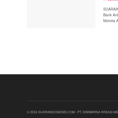
SUARAIN
Bank An
Meivita A
© 2024 SUARAINDONEWS.COM - PT. DWIWARNA KREASI ME