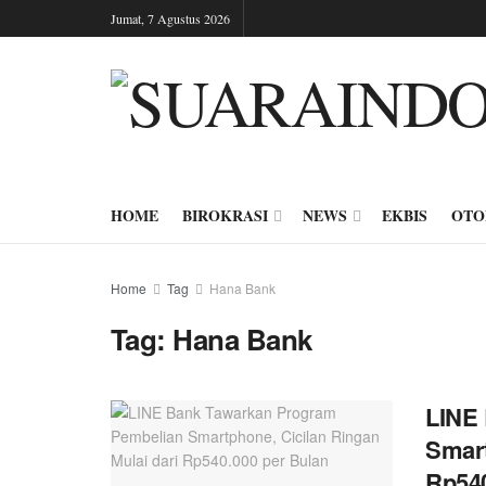
Jumat, 7 Agustus 2026
HOME
BIROKRASI
NEWS
EKBIS
OTO
Home
Tag
Hana Bank
Tag:
Hana Bank
LINE
Smart
Rp540