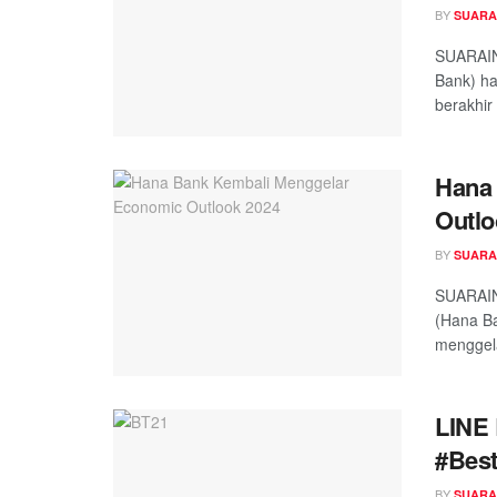
BY
SUARA
SUARAIN
Bank) h
berakhir 
Hana
Outlo
BY
SUARA
SUARAIN
(Hana Ba
menggela
LINE 
#Best
BY
SUARA