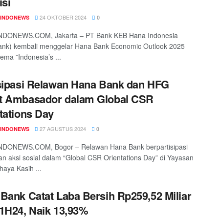
isi
24 OKTOBER 2024
INDONEWS
0
DONEWS.COM, Jakarta – PT Bank KEB Hana Indonesia
ank) kembali menggelar Hana Bank Economic Outlook 2025
ema ”Indonesia’s ...
sipasi Relawan Hana Bank dan HFG
t Ambasador dalam Global CSR
tations Day
27 AGUSTUS 2024
INDONEWS
0
DONEWS.COM, Bogor – Relawan Hana Bank berpartisipasi
n aksi sosial dalam “Global CSR Orientations Day” di Yayasan
haya Kasih ...
Bank Catat Laba Bersih Rp259,52 Miliar
1H24, Naik 13,93%