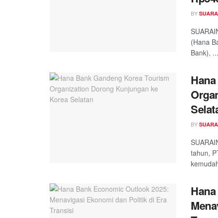
BY
SUARA
SUARAIN
(Hana Ba
Bank), ..
Hana
Organ
Selat
BY
SUARA
SUARAIN
tahun, 
kemudaha
Hana 
Menav