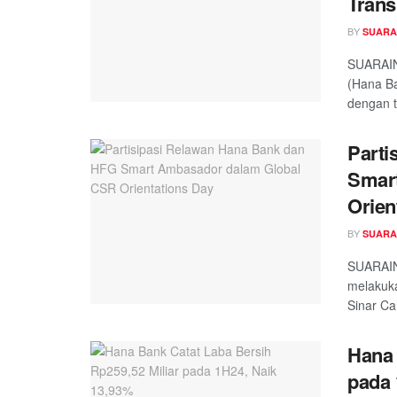
Trans
BY
SUARA
SUARAIN
(Hana B
dengan t
Parti
Smar
Orien
BY
SUARA
SUARAIN
melakuka
Sinar Ca
Hana 
pada 