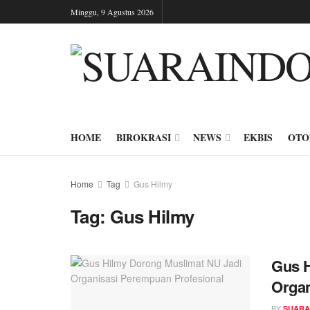
Minggu, 9 Agustus 2026
HOME
BIROKRASI
NEWS
EKBIS
OTO
Home
Tag
Gus Hilmy
Tag:
Gus Hilmy
Gus H
Organ
BY
SUARA