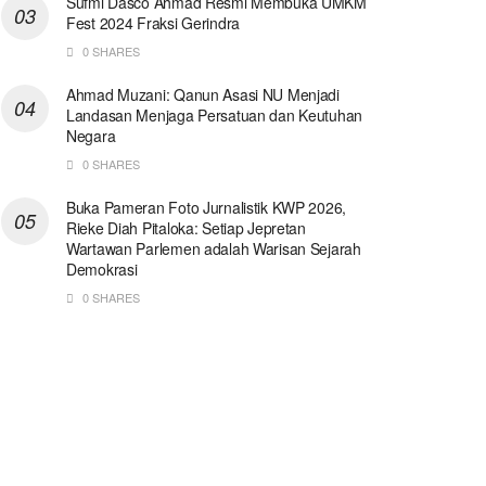
Sufmi Dasco Ahmad Resmi Membuka UMKM
Fest 2024 Fraksi Gerindra
0 SHARES
Ahmad Muzani: Qanun Asasi NU Menjadi
Landasan Menjaga Persatuan dan Keutuhan
Negara
0 SHARES
Buka Pameran Foto Jurnalistik KWP 2026,
Rieke Diah Pitaloka: Setiap Jepretan
Wartawan Parlemen adalah Warisan Sejarah
Demokrasi
0 SHARES