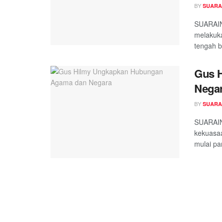
BY
SUARA
SUARAIN
melakuk
tengah be
Gus 
Nega
BY
SUARA
SUARAIN
kekuasaa
mulai par