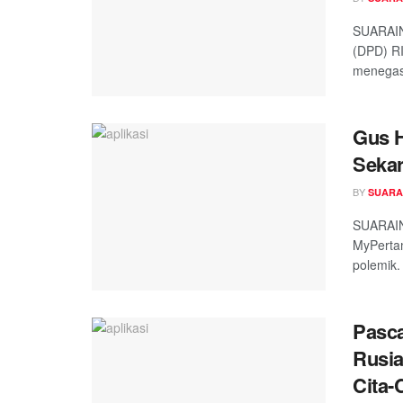
SUARAIN
(DPD) RI
menegask
Gus H
Sekar
BY
SUARA
SUARAIN
MyPertam
polemik. 
Pasca
Rusia
Cita-