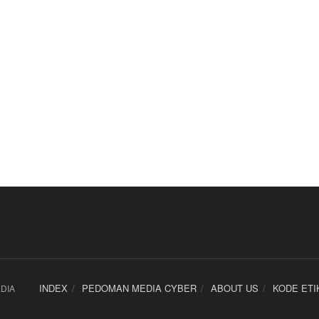
INDEX
PEDOMAN MEDIA CYBER
ABOUT US
KODE ETI
DIA