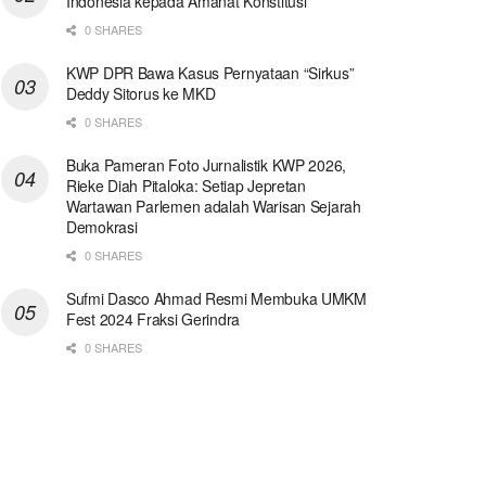
Indonesia kepada Amanat Konstitusi
0 SHARES
KWP DPR Bawa Kasus Pernyataan “Sirkus”
Deddy Sitorus ke MKD
0 SHARES
Buka Pameran Foto Jurnalistik KWP 2026,
Rieke Diah Pitaloka: Setiap Jepretan
Wartawan Parlemen adalah Warisan Sejarah
Demokrasi
0 SHARES
Sufmi Dasco Ahmad Resmi Membuka UMKM
Fest 2024 Fraksi Gerindra
0 SHARES