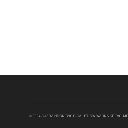
© 2024 SUARAINDONEWS.COM - PT. DWIWARNA KREASI ME