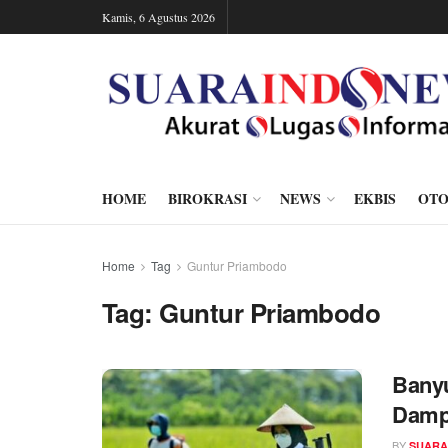
Kamis, 6 Agustus 2026
HOME
BIROKRASI
NEWS
EKBIS
OTO
Home
Tag
Guntur Priambodo
Tag:
Guntur Priambodo
Banyu
Damp
BY
SUARA