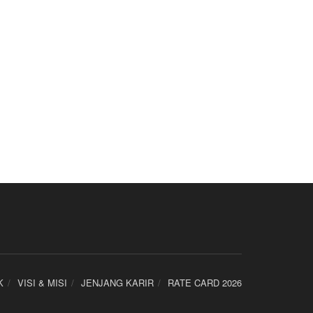
K
VISI & MISI
JENJANG KARIR
RATE CARD 2026