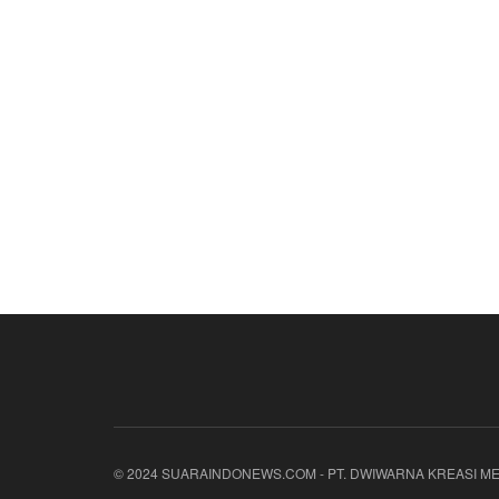
© 2024 SUARAINDONEWS.COM - PT. DWIWARNA KREASI ME