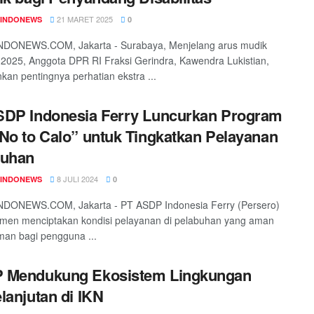
21 MARET 2025
INDONEWS
0
DONEWS.COM, Jakarta - Surabaya, Menjelang arus mudik
2025, Anggota DPR RI Fraksi Gerindra, Kawendra Lukistian,
an pentingnya perhatian ekstra ...
DP Indonesia Ferry Luncurkan Program
No to Calo” untuk Tingkatkan Pelayanan
buhan
8 JULI 2024
INDONEWS
0
DONEWS.COM, Jakarta - PT ASDP Indonesia Ferry (Persero)
men menciptakan kondisi pelayanan di pelabuhan yang aman
an bagi pengguna ...
 Mendukung Ekosistem Lingkungan
lanjutan di IKN