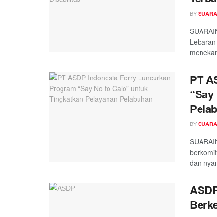
BY
SUARA
SUARAIN
Lebaran 
menekank
PT AS
“Say 
Pela
BY
SUARA
SUARAIN
berkomit
dan nyam
ASDP
Berke