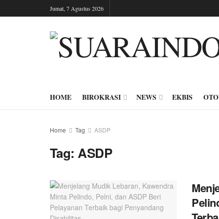
Jumat, 7 Agustus 2026
HOME
BIROKRASI
NEWS
EKBIS
OTO
Home
Tag
ASDP
Tag:
ASDP
Menje
Pelin
Terba