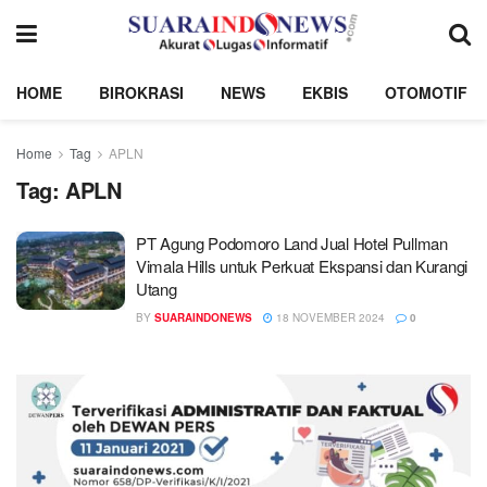
HOME
BIROKRASI
NEWS
EKBIS
OTOMOTIF
Home
Tag
APLN
Tag:
APLN
PT Agung Podomoro Land Jual Hotel Pullman
Vimala Hills untuk Perkuat Ekspansi dan Kurangi
Utang
BY
SUARAINDONEWS
18 NOVEMBER 2024
0