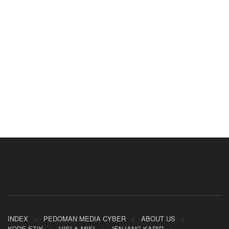
INDEX
PEDOMAN MEDIA CYBER
ABOUT US
KODE ETIK
VISI & MISI
JENJANG KARIR