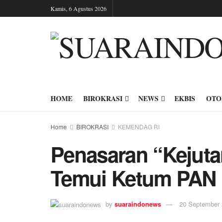
Kamis, 6 Agustus 2026
HOME
BIROKRASI
NEWS
EKBIS
OTO
Home
BIROKRASI
KEMENDAG RI
Penasaran “Kejuta
Temui Ketum PAN
by
suaraindonews
20 September