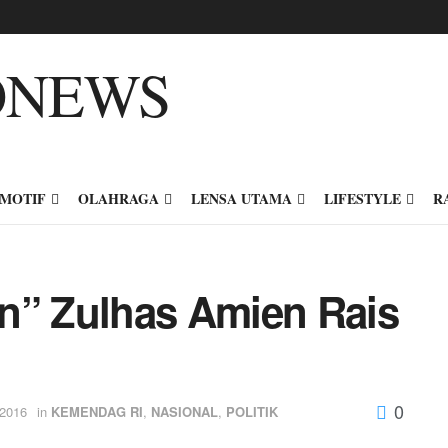
MOTIF
OLAHRAGA
LENSA UTAMA
LIFESTYLE
R
n” Zulhas Amien Rais
0
 2016
in
KEMENDAG RI
,
NASIONAL
,
POLITIK