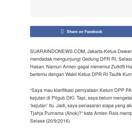
Share on Facebook
SUARAINDONEWS.COM, Jakarta-Ketua Dewan Ke
mendadak mengunjungi Gedung DPR RI, Selasa 
Hasan. Namun Amien gagal menemui Zulkifli Ha
bertemu dengan Wakil Ketua DPR RI Taufik Kurn
“Saya mau klarifikasi pernyataan Ketum DPP P
kejutan di Pilgub DKI. Tapi, saya belum menget
‘kejutan’ itu. Jadi, saya penasaran siapa yang
Tjahja Purnama (Ahok)?” kata Amien Rais memp
Selasa (20/9/2016).