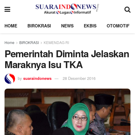
HOME
BIROKRASI
NEWS
EKBIS
OTOMOTIF
Home
BIROKRASI
KEMENDAG RI
Pemerintah Diminta Jelaskan
Maraknya Isu TKA
by
suaraindonews
28 Desember 2016