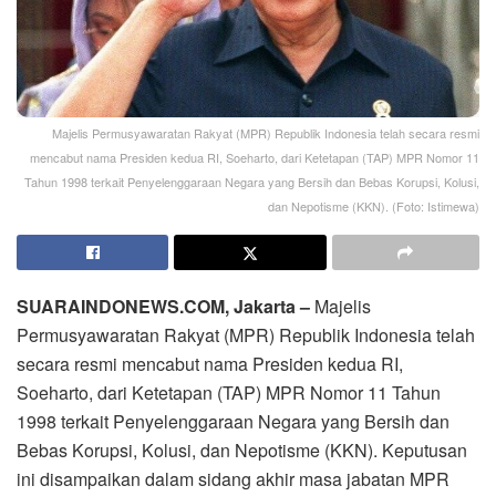
Majelis Permusyawaratan Rakyat (MPR) Republik Indonesia telah secara resmi
mencabut nama Presiden kedua RI, Soeharto, dari Ketetapan (TAP) MPR Nomor 11
Tahun 1998 terkait Penyelenggaraan Negara yang Bersih dan Bebas Korupsi, Kolusi,
dan Nepotisme (KKN). (Foto: Istimewa)
SUARAINDONEWS.COM, Jakarta –
Majelis
Permusyawaratan Rakyat (MPR) Republik Indonesia telah
secara resmi mencabut nama Presiden kedua RI,
Soeharto, dari Ketetapan (TAP) MPR Nomor 11 Tahun
1998 terkait Penyelenggaraan Negara yang Bersih dan
Bebas Korupsi, Kolusi, dan Nepotisme (KKN). Keputusan
ini disampaikan dalam sidang akhir masa jabatan MPR