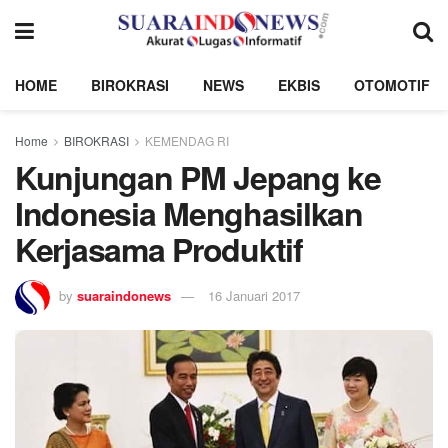
HOME
BIROKRASI
NEWS
EKBIS
OTOMOTIF
Home
BIROKRASI
KEMENDAG RI
Kunjungan PM Jepang ke
Indonesia Menghasilkan
Kerjasama Produktif
by
suaraindonews
16 Januari 2017