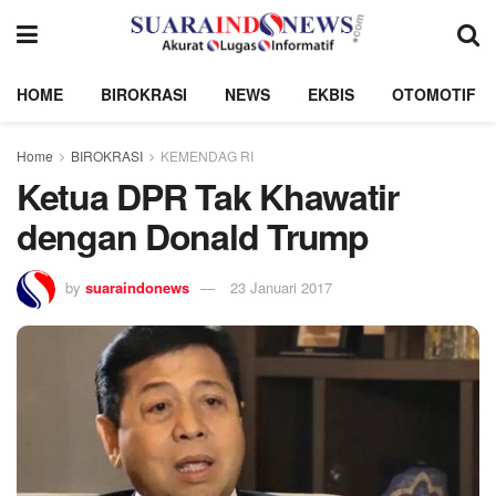
HOME
BIROKRASI
NEWS
EKBIS
OTOMOTIF
Home
BIROKRASI
KEMENDAG RI
Ketua DPR Tak Khawatir
dengan Donald Trump
by
suaraindonews
23 Januari 2017