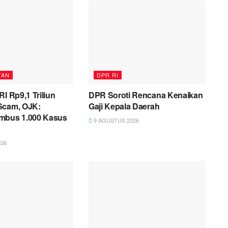
TAN
DPR RI
RI Rp9,1 Triliun
DPR Soroti Rencana Kenaikan
Scam, OJK:
Gaji Kepala Daerah
mbus 1.000 Kasus
9 AGUSTUS 2026
26