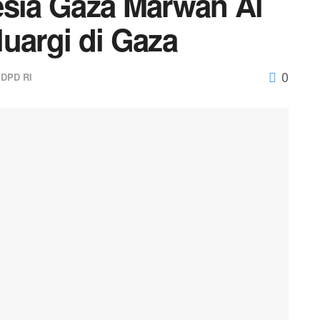
esia Gaza Marwan Al
uargi di Gaza
0
DPD RI