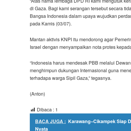
“Atas nama lembaga DPD RI kami mengutuk keras 
di Gaza. Bagi kami serangan tersebut secara t
Bangsa Indonesia dalam upaya wujudkan perdama
pada Kamis (03/07).
Mantan aktivis KNPI itu mendorong agar Pemerin
Israel dengan menyampaikan nota protes kep
“Indonesia harus mendesak PBB melalui Dewan
menghimpun dukungan Internasional guna meneka
terhadapa warga Sipil Gaza,” tegasnya.
(Anton)
Dibaca :
1
BACA JUGA :
Karawang–Cikampek Siap 
Nyata