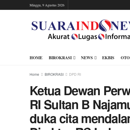
Minggu, 9 Agustus 2026
HOME
BIROKRASI
NEWS
EKBIS
OTO
Home
BIROKRASI
DPD RI
Ketua Dewan Perw
RI Sultan B Naja
duka cita mendala