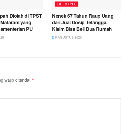
LIFESTYLE
pah Diolah di TPST
Nenek 67 Tahun Raup Uang
 Mataram yang
dari Jual Gosip Tetangga,
ementerian PU
Klaim Bisa Beli Dua Rumah
26
9 AGUSTUS 2026
g wajib ditandai
*