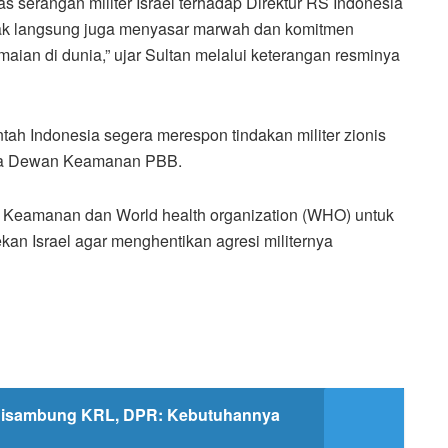
serangan militer Israel terhadap Direktur RS Indonesia
idak langsung juga menyasar marwah dan komitmen
ian di dunia,” ujar Sultan melalui keterangan resminya
tah Indonesia segera merespon tindakan militer zionis
ada Dewan Keamanan PBB.
 Keamanan dan World health organization (WHO) untuk
n Israel agar menghentikan agresi militernya
Disambung KRL, DPR: Kebutuhannya