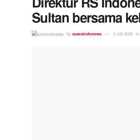
Direktur RS Indon
Sultan bersama kel
by
suaraindonews
3 Juli 2025
in