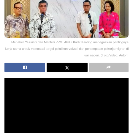
Menaker Yassierli dan Menteri PPMI Abdul Kadir Karding menegaskan pentingnya
kerja sama untuk mencapai target pelatihan vokasi dan penempatan pekerja migran di
luar negeri. (Foto/Video: Anton)