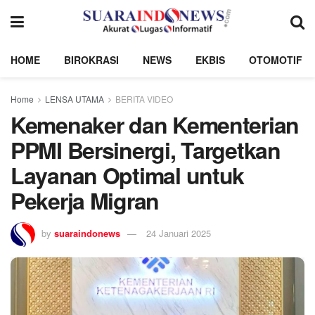
HOME
BIROKRASI
NEWS
EKBIS
OTOMOTIF
Home
LENSA UTAMA
BERITA VIDEO
Kemenaker dan Kementerian
PPMI Bersinergi, Targetkan
Layanan Optimal untuk
Pekerja Migran
by
suaraindonews
24 Januari 2025