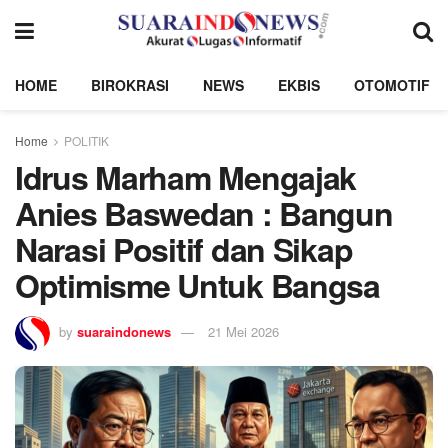
HOME
BIROKRASI
NEWS
EKBIS
OTOMOTIF
Home
POLITIK
Idrus Marham Mengajak
Anies Baswedan : Bangun
Narasi Positif dan Sikap
Optimisme Untuk Bangsa
by
suaraindonews
21 Mei 2026