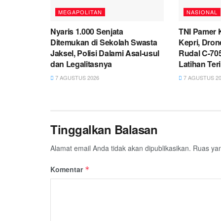
MEGAPOLITAN
NASIONAL
Nyaris 1.000 Senjata
TNI Pamer 
Ditemukan di Sekolah Swasta
Kepri, Dro
Jaksel, Polisi Dalami Asal-usul
Rudal C-705
dan Legalitasnya
Latihan Ter
7 AGUSTUS 2026
7 AGUSTUS 20
Tinggalkan Balasan
Alamat email Anda tidak akan dipublikasikan.
Ruas yan
Komentar
*