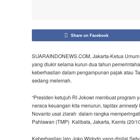
Share on Facebook
SUARAINDONEWS.COM, Jakarta-Ketua Umum Part
yang diukir selama kurun dua tahun pemerintaha
keberhasilan dalam pengampunan pajak atau Tax
sedang melemah.
“Presiden ketujuh RI Jokowi membuat program
neraca keuangan kita menurun, tapi
tax amnesty
Novanto usai ziarah dalam rangka memperingat
Pahlawan (TMP) Kalibata, Jakarta, Kamis (20/10
Keberhasilan lain Joko Widodo yang dinilai Set