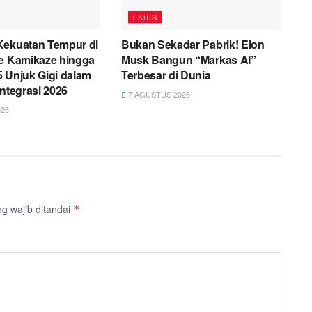
EKBIS
Kekuatan Tempur di
Bukan Sekadar Pabrik! Elon
ne Kamikaze hingga
Musk Bangun “Markas AI”
 Unjuk Gigi dalam
Terbesar di Dunia
integrasi 2026
7 AGUSTUS 2026
26
g wajib ditandai
*