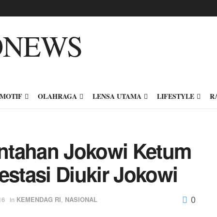
MOTIF
OLAHRAGA
LENSA UTAMA
LIFESTYLE
R
ntahan Jokowi Ketum
estasi Diukir Jokowi
0
16
in
KEMENDAG RI
,
NASIONAL