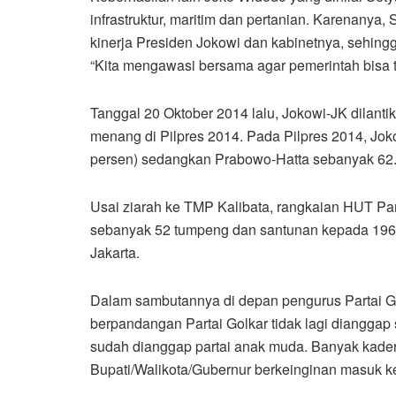
infrastruktur, maritim dan pertanian. Karenany
kinerja Presiden Jokowi dan kabinetnya, sehing
“Kita mengawasi bersama agar pemerintah bisa t
Tanggal 20 Oktober 2014 lalu, Jokowi-JK dilant
menang di Pilpres 2014. Pada Pilpres 2014, Jo
persen) sedangkan Prabowo-Hatta sebanyak 62.
Usai ziarah ke TMP Kalibata, rangkaian HUT Par
sebanyak 52 tumpeng dan santunan kepada 1964 a
Jakarta.
Dalam sambutannya di depan pengurus Partai Go
berpandangan Partai Golkar tidak lagi dianggap 
sudah dianggap partai anak muda. Banyak kader
Bupati/Walikota/Gubernur berkeinginan masuk ke