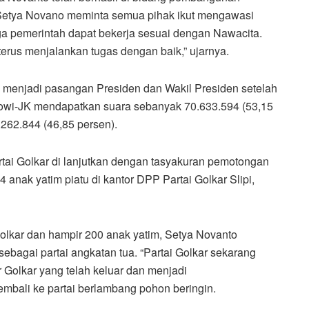
a, Setya Novano meminta semua pihak ikut mengawasi
ga pemerintah dapat bekerja sesuai dengan Nawacita.
erus menjalankan tugas dengan baik,” ujarnya.
ik menjadi pasangan Presiden dan Wakil Presiden setelah
kowi-JK mendapatkan suara sebanyak 70.633.594 (53,15
262.844 (46,85 persen).
tai Golkar di lanjutkan dengan tasyakuran pemotongan
nak yatim piatu di kantor DPP Partai Golkar Slipi,
lkar dan hampir 200 anak yatim, Setya Novanto
sebagai partai angkatan tua. “Partai Golkar sekarang
 Golkar yang telah keluar dan menjadi
mbali ke partai berlambang pohon beringin.