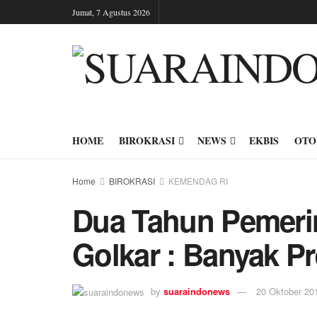
Jumat, 7 Agustus 2026
HOME
BIROKRASI
NEWS
EKBIS
OTO
Home
BIROKRASI
KEMENDAG RI
Dua Tahun Pemeri
Golkar : Banyak Pr
by
suaraindonews
20 Oktober 20