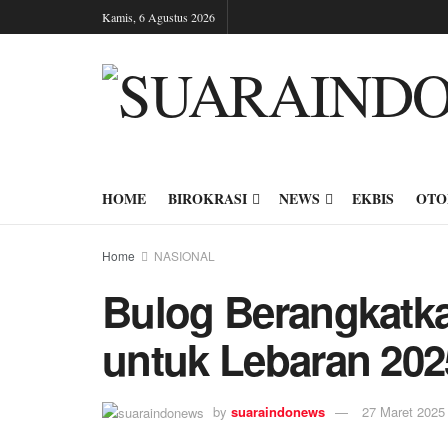
Kamis, 6 Agustus 2026
HOME
BIROKRASI
NEWS
EKBIS
OTO
Home
NASIONAL
Bulog Berangkatka
untuk Lebaran 202
by
suaraindonews
27 Maret 2025