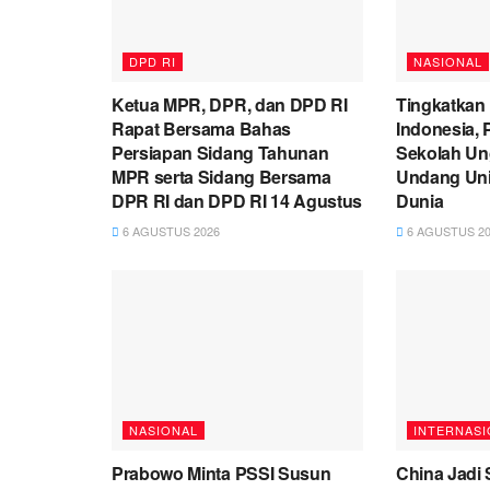
DPD RI
NASIONAL
Ketua MPR, DPR, dan DPD RI
Tingkatkan
Rapat Bersama Bahas
Indonesia,
Persiapan Sidang Tahunan
Sekolah Un
MPR serta Sidang Bersama
Undang Univ
DPR RI dan DPD RI 14 Agustus
Dunia
6 AGUSTUS 2026
6 AGUSTUS 20
NASIONAL
INTERNASI
Prabowo Minta PSSI Susun
China Jadi